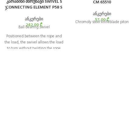
კარაბინი მბრუნავი SWIVEL S
CM 65510
CONNECTING ELEMENT P58 S
ანკერები
ანკერები
57,00
₾
Chromoly steel knifeblade piton
242,00
₾
Ball bearing swivel
Positioned between the rope and
the load, the swivel allows the load
to turn without twisting the rope.