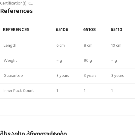
Certification(s): CE
References
REFERENCES
65106
65108
65110
Length
6 cm
8 cm
10 cm
Weight
– g
90 g
– g
Guarantee
3 years
3 years
3 years
Inner Pack Count
1
1
1
მსგავსი პროდუქტები