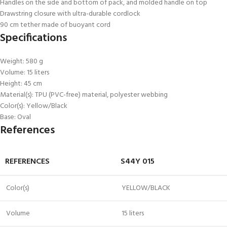
Handles on the side and bottom of pack, and molded handle on top
Drawstring closure with ultra-durable cordlock
90 cm tether made of buoyant cord
Specifications
Weight: 580 g
Volume: 15 liters
Height: 45 cm
Material(s): TPU (PVC-free) material, polyester webbing
Color(s): Yellow/Black
Base: Oval
References
REFERENCES
S44Y 015
Color(s)
YELLOW/BLACK
Volume
15 liters