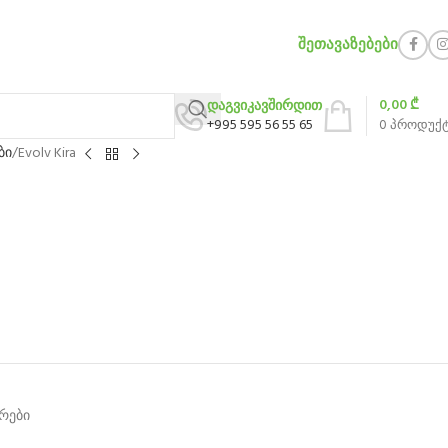
ᲨᲔᲗᲐᲕᲐᲖᲔᲑᲔᲑᲘ
0,00
₾
დაგვიკავშირდით
+995 595 56 55 65
0
პროდუქ
ბი
Evolv Kira
არები