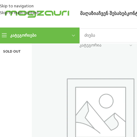
Skip to navigation
Skip to main content
ᲛᲐᲦᲐᲖᲘᲐ
ᲩᲕᲔᲜ ᲨᲔᲡᲐᲮᲔᲑ
ᲙᲝᲜ
ᲙᲐᲢᲔᲒᲝᲠᲘᲔᲑᲘ
ᲙᲐᲢᲔᲒᲝᲠᲘᲐ
SOLD OUT