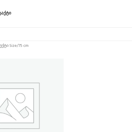
ᲢᲐᲥᲢᲘ
ქტი Size
75 cm