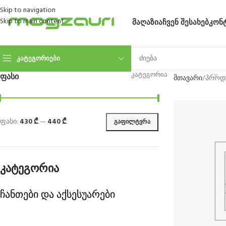
Skip to navigation
Skip to main content
ᲛᲐᲦᲐᲖᲘᲐ
ᲩᲕᲔᲜ ᲨᲔᲡᲐᲮᲔᲑ
ᲙᲝᲜ
ᲙᲐᲢᲔᲒᲝᲠᲘᲔᲑᲘ
ᲙᲐᲢᲔᲒᲝᲠᲘᲐ
ᲤᲐᲡᲘ
მთავარი
პროდუ
ფასი:
430 ₾
—
440 ₾
ᲒᲐᲤᲘᲚᲢᲕᲠᲐ
კატეგორია
ჩანთები და აქსესუარები