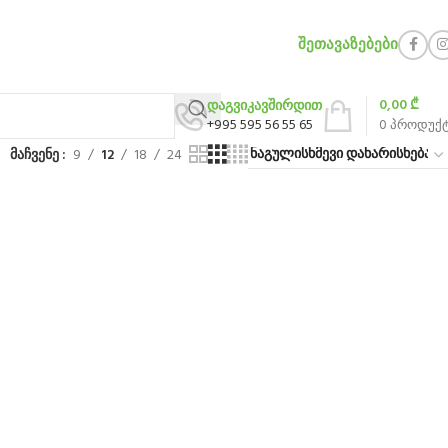
ᲨᲔᲗᲐᲕᲐᲖᲔᲑᲔᲑᲘ
0,00
₾
დაგვიკავშირდით
+995 595 56 55 65
0
პროდუქ
მაჩვენე
9
12
18
24